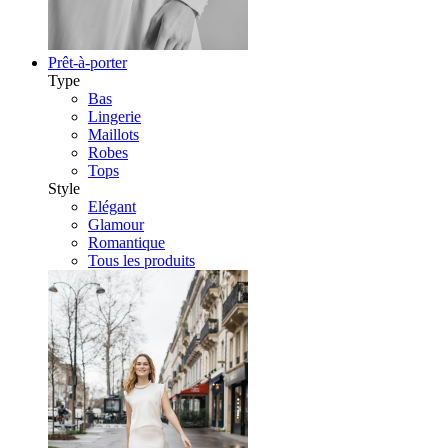
Prêt-à-porter
Type
Bas
Lingerie
Maillots
Robes
Tops
Style
Elégant
Glamour
Romantique
Tous les produits