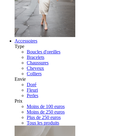
Accessoires
Type
Boucles d'oreilles
Bracelets
Chaussures
Cheveux
Colliers
Envie
Doré
Fleuri
Perles
Prix
Moins de 100 euros
Moins de 250 euros
Plus de 250 euros
Tous les produits