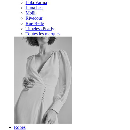
Lola Varma
Luna bea
Molli
Rivecour
Rue Belle
Timeless Pearly
Toutes les marques
Robes