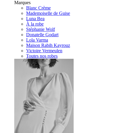
Marques
Blanc Crème
Mademoiselle de Guise
Luna Bea
À la robe
Stéphanie Wolf
Donatelle Godart
Lola Varma
Maison Rabih Kayrouz
Victoire Vermeulen
Toutes nos robes