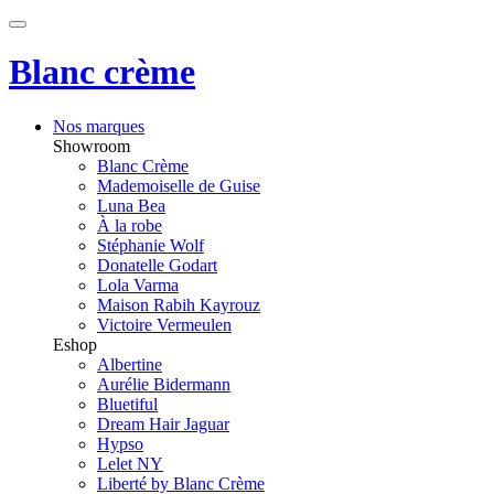
Blanc crème
Nos marques
Showroom
Blanc Crème
Mademoiselle de Guise
Luna Bea
À la robe
Stéphanie Wolf
Donatelle Godart
Lola Varma
Maison Rabih Kayrouz
Victoire Vermeulen
Eshop
Albertine
Aurélie Bidermann
Bluetiful
Dream Hair Jaguar
Hypso
Lelet NY
Liberté by Blanc Crème