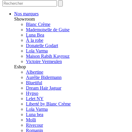
Nos marques
Showroom
Blanc Crème
Mademoiselle de Guise
Luna Bea
À la robe
Donatelle Godart
Lola Varma
Maison Rabih Kayrouz
Victoire Vermeulen
Eshop
Albertine
Aurélie Bidermann
Bluetiful
Dream Hair Jaguar
Hypso
Lelet NY
Liberté by Blanc Crème
Lola Varma
Luna bea
Molli
Rivecour
Romanin