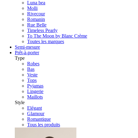
Luna bea
Molli
Rivecour
Romanin
Rue Belle
Timeless Pearly
To The Moon by Blanc Crème
Toutes les marques
Semi-mesure
Prêt-à-porter
Type
Robes
Bas
Veste
Tops
Pyjamas
Lingerie
Maillots
Style
Elégant
Glamour
Romantique
Tous les produits