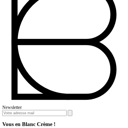
Newsletter
Vous en Blanc Crème !