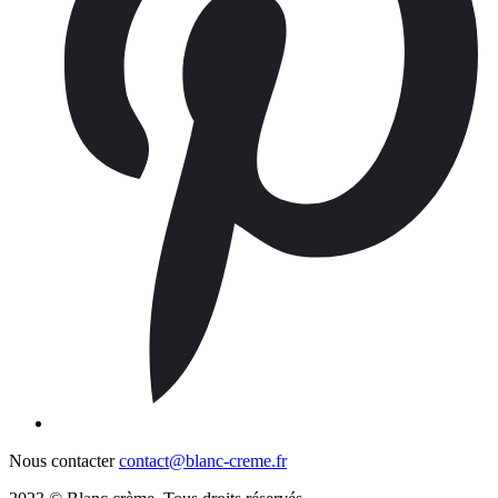
Nous contacter
contact@blanc-creme.fr