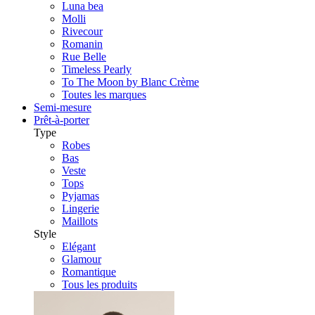
Luna bea
Molli
Rivecour
Romanin
Rue Belle
Timeless Pearly
To The Moon by Blanc Crème
Toutes les marques
Semi-mesure
Prêt-à-porter
Type
Robes
Bas
Veste
Tops
Pyjamas
Lingerie
Maillots
Style
Elégant
Glamour
Romantique
Tous les produits