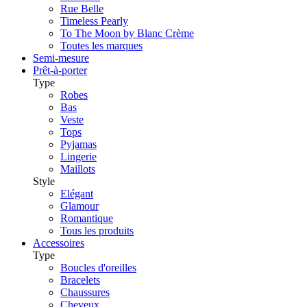
Rue Belle
Timeless Pearly
To The Moon by Blanc Crème
Toutes les marques
Semi-mesure
Prêt-à-porter
Type
Robes
Bas
Veste
Tops
Pyjamas
Lingerie
Maillots
Style
Elégant
Glamour
Romantique
Tous les produits
Accessoires
Type
Boucles d'oreilles
Bracelets
Chaussures
Cheveux