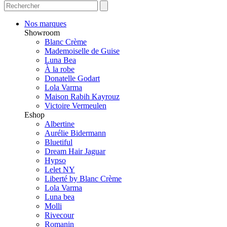
Nos marques
Showroom
Blanc Crème
Mademoiselle de Guise
Luna Bea
À la robe
Donatelle Godart
Lola Varma
Maison Rabih Kayrouz
Victoire Vermeulen
Eshop
Albertine
Aurélie Bidermann
Bluetiful
Dream Hair Jaguar
Hypso
Lelet NY
Liberté by Blanc Crème
Lola Varma
Luna bea
Molli
Rivecour
Romanin