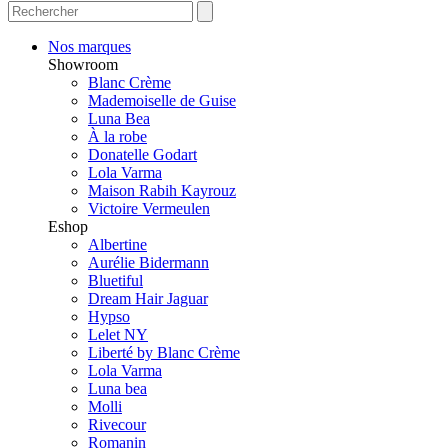
Nos marques
Showroom
Blanc Crème
Mademoiselle de Guise
Luna Bea
À la robe
Donatelle Godart
Lola Varma
Maison Rabih Kayrouz
Victoire Vermeulen
Eshop
Albertine
Aurélie Bidermann
Bluetiful
Dream Hair Jaguar
Hypso
Lelet NY
Liberté by Blanc Crème
Lola Varma
Luna bea
Molli
Rivecour
Romanin