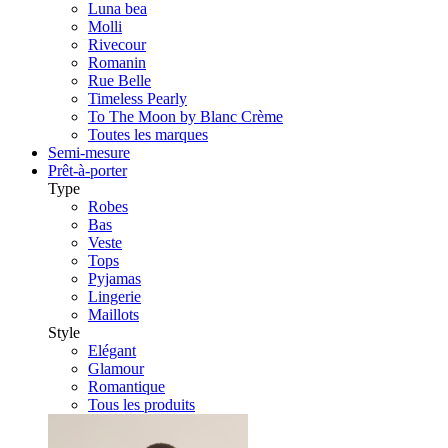
Luna bea
Molli
Rivecour
Romanin
Rue Belle
Timeless Pearly
To The Moon by Blanc Crème
Toutes les marques
Semi-mesure
Prêt-à-porter
Type
Robes
Bas
Veste
Tops
Pyjamas
Lingerie
Maillots
Style
Elégant
Glamour
Romantique
Tous les produits