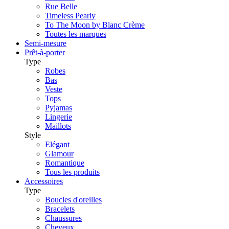
Rue Belle
Timeless Pearly
To The Moon by Blanc Crème
Toutes les marques
Semi-mesure
Prêt-à-porter
Type
Robes
Bas
Veste
Tops
Pyjamas
Lingerie
Maillots
Style
Elégant
Glamour
Romantique
Tous les produits
Accessoires
Type
Boucles d'oreilles
Bracelets
Chaussures
Cheveux