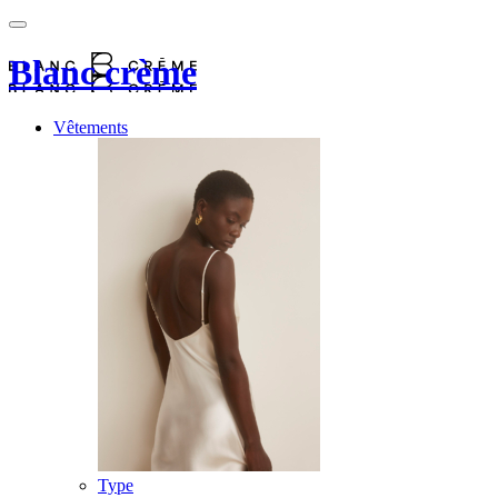
Blanc crème
Vêtements
Type