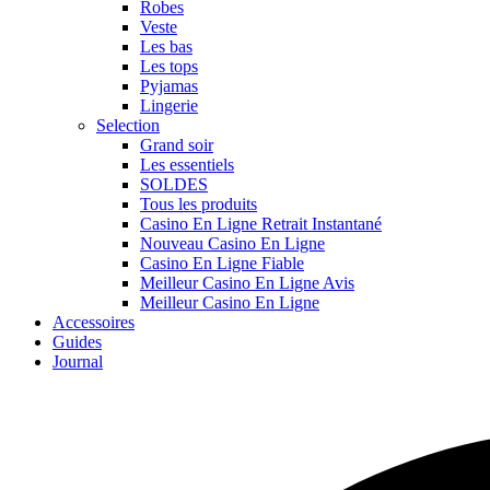
Robes
Veste
Les bas
Les tops
Pyjamas
Lingerie
Selection
Grand soir
Les essentiels
SOLDES
Tous les produits
Casino En Ligne Retrait Instantané
Nouveau Casino En Ligne
Casino En Ligne Fiable
Meilleur Casino En Ligne Avis
Meilleur Casino En Ligne
Accessoires
Guides
Journal