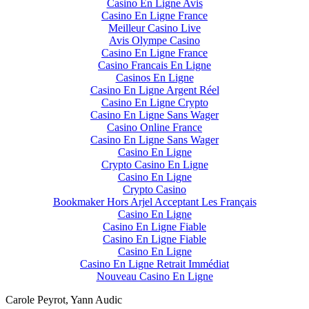
Casino En Ligne Avis
Casino En Ligne France
Meilleur Casino Live
Avis Olympe Casino
Casino En Ligne France
Casino Francais En Ligne
Casinos En Ligne
Casino En Ligne Argent Réel
Casino En Ligne Crypto
Casino En Ligne Sans Wager
Casino Online France
Casino En Ligne Sans Wager
Casino En Ligne
Crypto Casino En Ligne
Casino En Ligne
Crypto Casino
Bookmaker Hors Arjel Acceptant Les Français
Casino En Ligne
Casino En Ligne Fiable
Casino En Ligne Fiable
Casino En Ligne
Casino En Ligne Retrait Immédiat
Nouveau Casino En Ligne
Carole Peyrot, Yann Audic