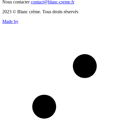
Nous contacter
contact@blanc-creme.fr
2023 © Blanc crème. Tous droits réservés
Made by