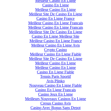
Meilleur Casino En Ligne
Casino En Ligne
Meilleur Casino En Ligne
Meilleur Site De Casino En Ligne
Casino En Ligne France
Meilleur Casino En Ligne Francais
Meilleur Casino En Ligne Francais
Meilleur Site De Casino En Ligne
Casino En Ligne Meilleur Site
Meilleur Casino En Ligne France
Meilleur Casino En Ligne Avis
Crypto Casino
Meilleur Casino En Ligne Fiable
Meilleur Site De Casino En Ligne
Meilleur Casino En Ligne
Meilleur Casino En Ligne
Casino En Ligne Fiable
Tennis Paris Sportif
Avis Plinko
Nouveau Casino En Ligne Fiable
Casino En Ligne Français
Casino Jeux En Ligne
Meilleurs Nouveaux Casinos En Ligne
Cresus Casino Avis
Casino Avec Bonus Sans Depot